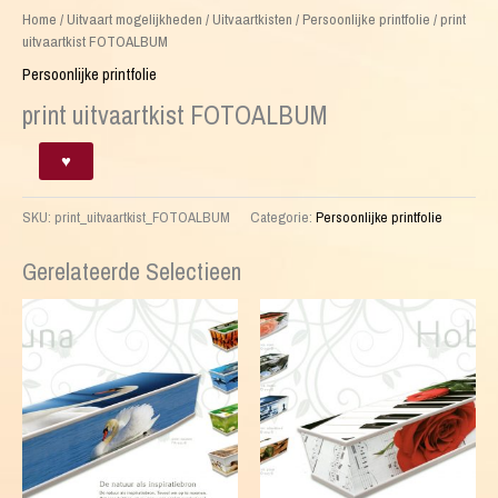
Home
/
Uitvaart mogelijkheden
/
Uitvaartkisten
/
Persoonlijke printfolie
/ print
uitvaartkist FOTOALBUM
Persoonlijke printfolie
print uitvaartkist FOTOALBUM
print
♥
uitvaartkist
FOTOALBUM
SKU:
print_uitvaartkist_FOTOALBUM
Categorie:
Persoonlijke printfolie
aantal
Gerelateerde Selectieen