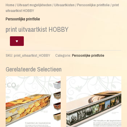
Home
/
Uitvaart mogelijkheden
/
Uitvaartkisten
/
Persoonlijke printfolie
/ print
uitvaartkist HOBBY
Persoonlijke printfolie
print uitvaartkist HOBBY
print
♥
uitvaartkist
HOBBY
SKU:
print_uitvaartkist_HOBBY
Categorie:
Persoonlijke printfolie
aantal
Gerelateerde Selectieen