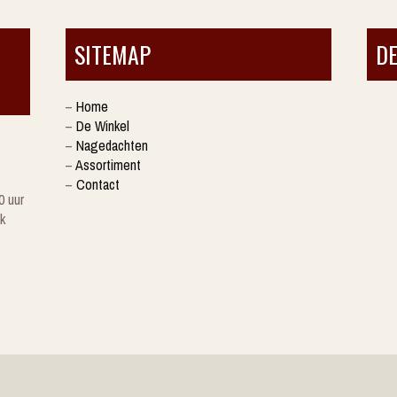
SITEMAP
D
–
Home
–
De Winkel
–
Nagedachten
–
Assortiment
–
Contact
0 uur
k