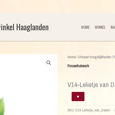
winkel Haaglanden
HOME
WINKEL
NA
Home
/
Uitvaart mogelijkheden
/
Rouwdrukwerk
V14-Lelietje van D
V14-
♥
Lelietje
van
SKU:
V14-Lelietje_van_Dalen
Dalen