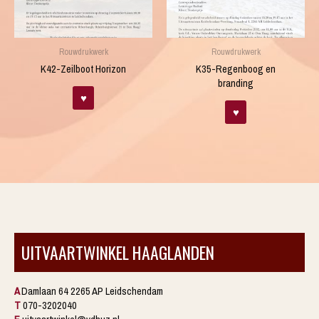
Rouwdrukwerk
Rouwdrukwerk
K42-Zeilboot Horizon
K35-Regenboog en
branding
♥
♥
UITVAARTWINKEL HAAGLANDEN
A
Damlaan 64 2265 AP Leidschendam
T
070-3202040