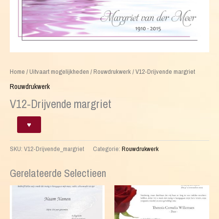
Home
/
Uitvaart mogelijkheden
/
Rouwdrukwerk
/ V12-Drijvende margriet
Rouwdrukwerk
V12-Drijvende margriet
V12-
♥
Drijvende
margriet
SKU:
V12-Drijvende_margriet
Categorie:
Rouwdrukwerk
aantal
Gerelateerde Selectieen