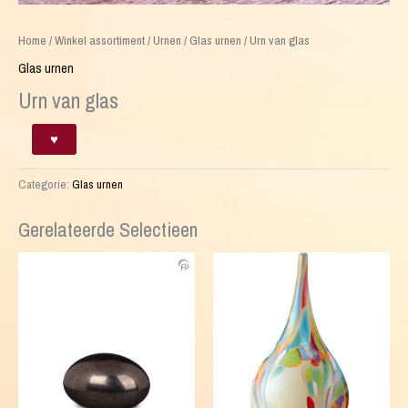
Home
/
Winkel assortiment
/
Urnen
/
Glas urnen
/ Urn van glas
Glas urnen
Urn van glas
Urn
♥
van
glas
Categorie:
Glas urnen
aantal
Gerelateerde Selectieen