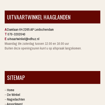
UITVAARTWINKEL HAAGLANDEN
A
Damlaan 64 2265 AP Leidschendam
T
070-3202040
E
uitvaartwinkel@vdhuz.nl
Maandag t/m zaterdag tussen 12.00 en 16.00 uur
Buiten deze openingsuren kunt u op afspraak langskomen.
SITEMAP
–
Home
–
De Winkel
–
Nagedachten
–
Assortiment