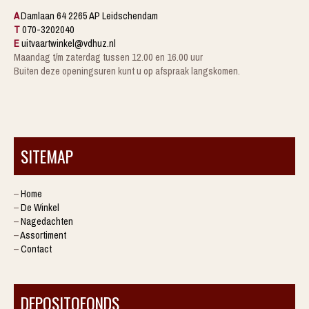
A
Damlaan 64 2265 AP Leidschendam
T
070-3202040
E
uitvaartwinkel@vdhuz.nl
Maandag t/m zaterdag tussen 12.00 en 16.00 uur
Buiten deze openingsuren kunt u op afspraak langskomen.
SITEMAP
–
Home
–
De Winkel
–
Nagedachten
–
Assortiment
–
Contact
DEPOSITOFONDS