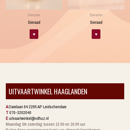
Sieraden
Sieraden
Sieraad
Sieraad
♥
♥
UITVAARTWINKEL HAAGLANDEN
A
Damlaan 64 2265 AP Leidschendam
T
070-3202040
E
uitvaartwinkel@vdhuz.nl
Maandag t/m zaterdag tussen 12.00 en 16.00 uur