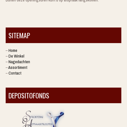
Buiten deze openingsuren kunt u op afspraak langskomen.
SITEMAP
–
Home
–
De Winkel
–
Nagedachten
–
Assortiment
–
Contact
DEPOSITOFONDS