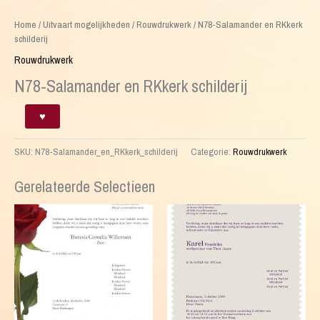
Home
/
Uitvaart mogelijkheden
/
Rouwdrukwerk
/ N78-Salamander en RKkerk
schilderij
Rouwdrukwerk
N78-Salamander en RKkerk schilderij
N78-
♥
Salamander
en
SKU:
N78-Salamander_en_RKkerk_schilderij
Categorie:
Rouwdrukwerk
RKkerk
schilderij
aantal
Gerelateerde Selectieen