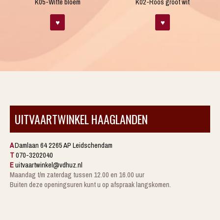
K05-Witte bloem
K02-Roos groot wit
♥
♥
UITVAARTWINKEL HAAGLANDEN
A
Damlaan 64 2265 AP Leidschendam
T
070-3202040
E
uitvaartwinkel@vdhuz.nl
Maandag t/m zaterdag tussen 12.00 en 16.00 uur
Buiten deze openingsuren kunt u op afspraak langskomen.