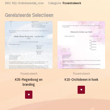
SKU:
N11-Orchideeentak_rose
Categorie:
Rouwdrukwerk
aantal
Gerelateerde Selectieen
Rouwdrukwerk
Rouwdrukwerk
K35-Regenboog en
K15-Orchideeen in hoek
branding
♥
♥