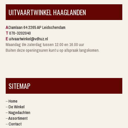
UITVAARTWINKEL HAAGLANDEN
A
Damlaan 64 2265 AP Leidschendam
T
070-3202040
E
uitvaartwinkel@vdhuz.nl
Maandag t/m zaterdag tussen 12.00 en 16.00 uur
Buiten deze openingsuren kunt u op afspraak langskomen.
SITEMAP
–
Home
–
De Winkel
–
Nagedachten
–
Assortiment
–
Contact