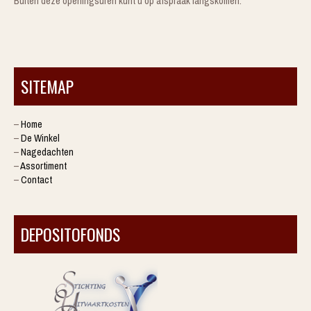
Buiten deze openingsuren kunt u op afspraak langskomen.
SITEMAP
–
Home
–
De Winkel
–
Nagedachten
–
Assortiment
–
Contact
DEPOSITOFONDS