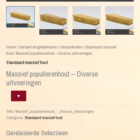
Home
/
Uitvaart mogelijkheden
/
Uitvaartkisten
/
Standaard massief
hout
/ Massief populierenhout – Diverse uitvoeringen
Standaard massief hout
Massief populierenhout – Diverse
uitvoeringen
Massief
♥
populierenhout
-
SKU:
Massief_populierenhout_-_Diverse_uitvoeringen
Diverse
Categorie:
Standaard massief hout
uitvoeringen
aantal
Gerelateerde Selectieen