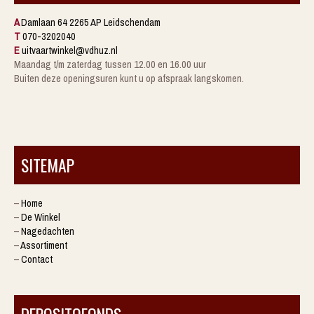
A
Damlaan 64 2265 AP Leidschendam
T
070-3202040
E
uitvaartwinkel@vdhuz.nl
Maandag t/m zaterdag tussen 12.00 en 16.00 uur
Buiten deze openingsuren kunt u op afspraak langskomen.
SITEMAP
–
Home
–
De Winkel
–
Nagedachten
–
Assortiment
–
Contact