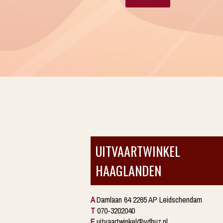
UITVAARTWINKEL
HAAGLANDEN
A
Damlaan 64 2265 AP Leidschendam
T
070-3202040
E
uitvaartwinkel@vdhuz.nl