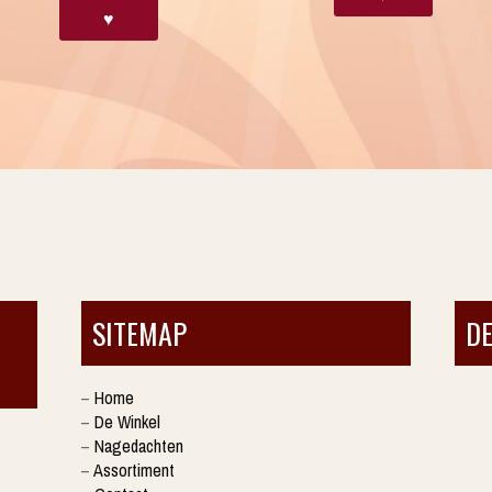
♥
SITEMAP
D
–
Home
–
De Winkel
–
Nagedachten
–
Assortiment