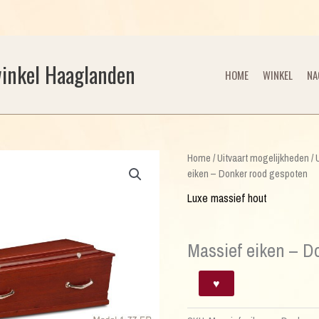
winkel Haaglanden
HOME
WINKEL
NA
Home
/
Uitvaart mogelijkheden
/
eiken – Donker rood gespoten
Luxe massief hout
Massief eiken – D
Massief
♥
eiken
-