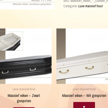
SKU:
Massief_eiken_-_Donker_
Donker
Categorie:
Luxe massief hout
rood
gespoten
aantal
Luxe massief hout
Luxe massief hout
Massief eiken – Zwart
Massief eiken – Wit gespoten
gespoten
♥