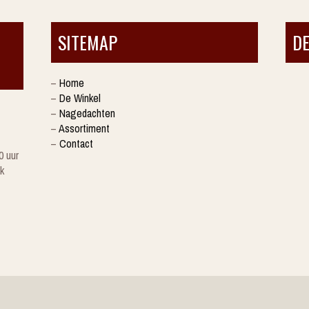
SITEMAP
D
–
Home
–
De Winkel
–
Nagedachten
–
Assortiment
–
Contact
0 uur
k