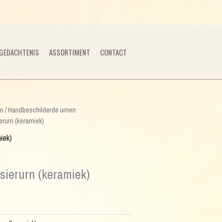
GEDACHTENIS
ASSORTIMENT
CONTACT
en
/
Handbeschilderde urnen
erurn (keramiek)
iek)
sierurn (keramiek)