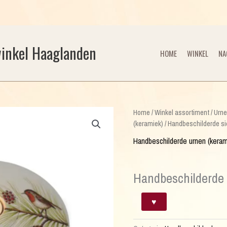
winkel Haaglanden
HOME
WINKEL
NA
Home
/
Winkel assortiment
/
Urn
(keramiek)
/ Handbeschilderde si
Handbeschilderde urnen (keram
Handbeschilderde 
Handbeschilderde
♥
sierurn
(keramiek)