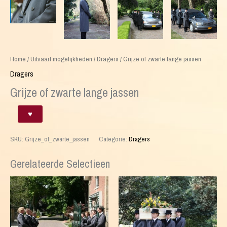
Home
/
Uitvaart mogelijkheden
/
Dragers
/ Grijze of zwarte lange jassen
Dragers
Grijze of zwarte lange jassen
Grijze
♥
of
zwarte
SKU:
Grijze_of_zwarte_jassen
Categorie:
Dragers
lange
jassen
aantal
Gerelateerde Selectieen