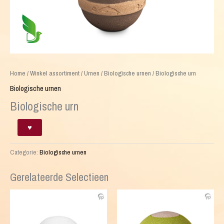
Home
/
Winkel assortiment
/
Urnen
/
Biologische urnen
/ Biologische urn
Biologische urnen
Biologische urn
Biologische
♥
urn
aantal
Categorie:
Biologische urnen
Gerelateerde Selectieen