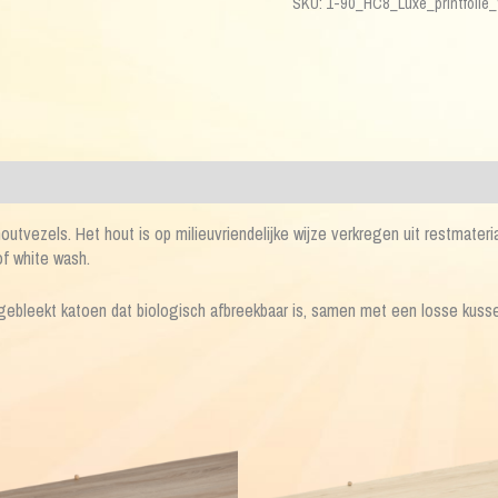
SKU:
1-90_HC8_Luxe_printfolie_
met
houten
grepen
aantal
tvezels. Het hout is op milieuvriendelijke wijze verkregen uit restmateria
 of white wash.
gebleekt katoen dat biologisch afbreekbaar is, samen met een losse kuss