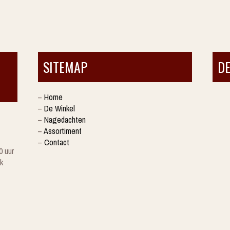
SITEMAP
D
–
Home
–
De Winkel
–
Nagedachten
–
Assortiment
–
Contact
0 uur
k