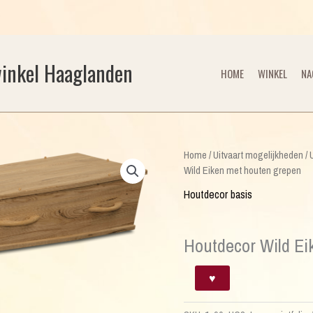
winkel Haaglanden
HOME
WINKEL
NA
Home
/
Uitvaart mogelijkheden
/
Wild Eiken met houten grepen
Houtdecor basis
Houtdecor Wild Ei
Houtdecor
♥
Wild
Eiken